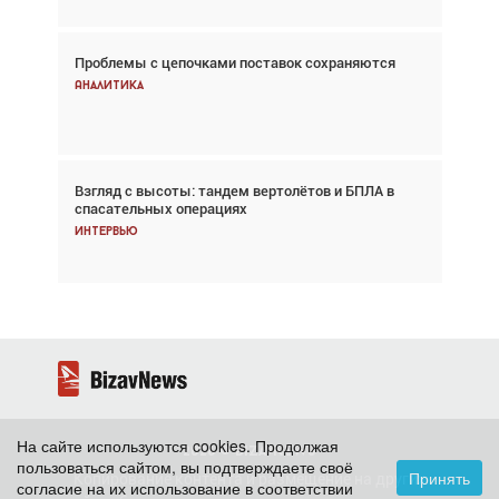
Проблемы с цепочками поставок сохраняются
Впервые с 2024 года глобальный трафик
снижается три недели подряд
Аналитика
Аналитика
Взгляд с высоты: тандем вертолётов и БПЛА в
Частный самолёт – это актив. Подходите к
спасательных операциях
покупке соответствующим образом
Интервью
Интервью
На сайте используются cookies. Продолжая
2026 ©
BizavNews
пользоваться сайтом, вы подтверждаете своё
Принять
Копирование контента и размещение на других
согласие на их использование в соответствии