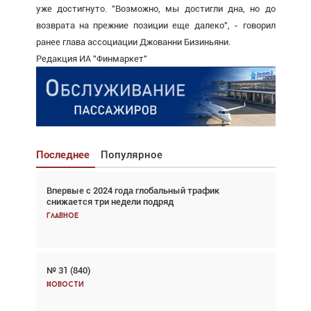
уже достигнуто. "Возможно, мы достигли дна, но до
возврата на прежние позиции еще далеко", - говорил
ранее глава ассоциации Джованни Бизиньяни.
Редакция ИА "Финмаркет"
Последнее
Популярное
Впервые с 2024 года глобальный трафик
Взгляд с высоты: тандем вертолётов и БПЛА в
снижается три недели подряд
спасательных операциях
Главное
Главное
№ 31 (840)
Авиационный фотограф Дэйв Кох: «Фотография
говорит сама за себя... а ИИ всё портит»
Новости
Новости