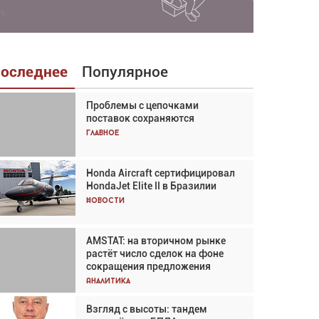
оследнее
Популярное
Проблемы с цепочками
Взгляд с высоты: тандем
поставок сохраняются
вертолётов и БПЛА в
спасательных операциях
Главное
Главное
Honda Aircraft сертифицировал
Авиационный фотограф Дэйв
HondaJet Elite II в Бразилии
Кох: «Фотография говорит сама
за себя... а ИИ всё портит»
Новости
Новости
AMSTAT: на вторичном рынке
Проблемы с цепочками
растёт число сделок на фоне
поставок сохраняются
сокращения предложения
Аналитика
Аналитика
Взгляд с высоты: тандем
Частный самолёт – это актив.