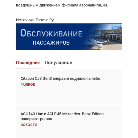
воздушным движением филиала аэронавигации.
Источник: Газета.Ру
Последнее
Популярное
Citation CJ3 Gen3 впервые поднялся в небо
Взгляд с высоты: тандем вертолётов и БПЛА в
спасательных операциях
Главное
Главное
ACH140 Line и ACH145 Mercedes-Benz Edition
Авиационный фотограф Дэйв Кох: «Фотография
покоряют рынок
говорит сама за себя... а ИИ всё портит»
Новости
Новости