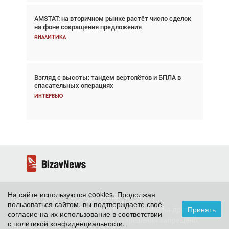
AMSTAT: на вторичном рынке растёт число сделок
В городах чемпионата мира наблюдался подъём,
на фоне сокращения предложения
хотя общий трафик снизился
Аналитика
Аналитика
Взгляд с высоты: тандем вертолётов и БПЛА в
Частный самолёт – это актив. Подходите к
спасательных операциях
покупке соответствующим образом
Интервью
Интервью
На сайте используются cookies. Продолжая
2026 ©
BizavNews
пользоваться сайтом, вы подтверждаете своё
Принять
Копирование контента и размещение на других
согласие на их использование в соответствии
сайтах без специального разрешения запрещено.
с
политикой конфиденциальности
.