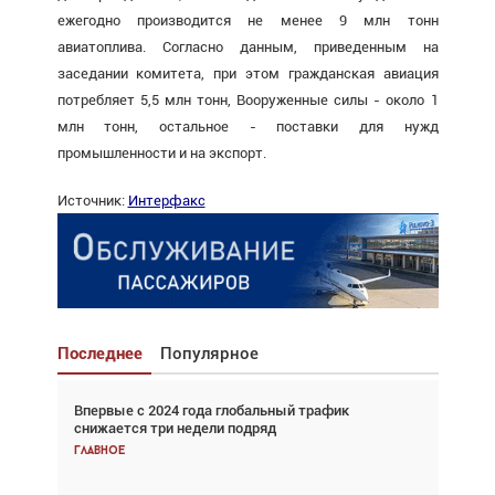
ежегодно производится не менее 9 млн тонн
авиатоплива. Согласно данным, приведенным на
заседании комитета, при этом гражданская авиация
потребляет 5,5 млн тонн, Вооруженные силы - около 1
млн тонн, остальное - поставки для нужд
промышленности и на экспорт.
Источник:
Интерфакс
Последнее
Популярное
Впервые с 2024 года глобальный трафик
Взгляд с высоты: тандем вертолётов и БПЛА в
снижается три недели подряд
спасательных операциях
Главное
Главное