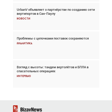
UrbanV объявляет о партнёрстве по созданию сети
Авиационный фотограф Дэйв Кох: «Фотография
вертипортов в Сан-Паулу
говорит сама за себя... а ИИ всё портит»
Новости
Новости
Проблемы с цепочками поставок сохраняются
Впервые с 2024 года глобальный трафик
снижается три недели подряд
Аналитика
Аналитика
Взгляд с высоты: тандем вертолётов и БПЛА в
Частный самолёт – это актив. Подходите к
спасательных операциях
покупке соответствующим образом
Интервью
Интервью