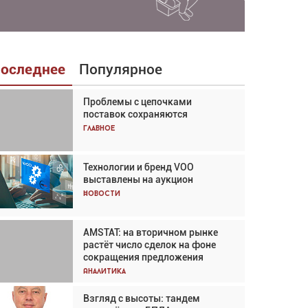
оследнее
Популярное
Проблемы с цепочками
Взгляд с высоты: тандем
поставок сохраняются
вертолётов и БПЛА в
спасательных операциях
Главное
Главное
Технологии и бренд VOO
Авиационный фотограф Дэйв
выставлены на аукцион
Кох: «Фотография говорит сама
за себя... а ИИ всё портит»
Новости
Новости
AMSTAT: на вторичном рынке
Проблемы с цепочками
растёт число сделок на фоне
поставок сохраняются
сокращения предложения
Аналитика
Аналитика
Взгляд с высоты: тандем
Частный самолёт – это актив.