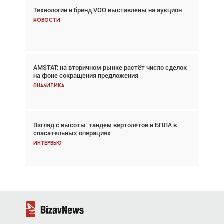
Технологии и бренд VOO выставлены на аукцион
Авиационный фотограф Дэйв Кох: «Фотография
говорит сама за себя... а ИИ всё портит»
Новости
Новости
AMSTAT: на вторичном рынке растёт число сделок
Проблемы с цепочками поставок сохраняются
на фоне сокращения предложения
Аналитика
Аналитика
Взгляд с высоты: тандем вертолётов и БПЛА в
Частный самолёт – это актив. Подходите к
спасательных операциях
покупке соответствующим образом
Интервью
Интервью