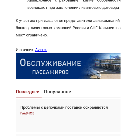
Авиационное страхование: какие особенности
возникают при заключении лизингового договора
К участию приглашаются представители авиакомпаний,
банков, лизинговых компаний России и СНГ. Количество
мест ограничено.
Источник:
Avia.ru
Последнее
Популярное
Проблемы с цепочками поставок сохраняются
Взгляд с высоты: тандем вертолётов и БПЛА в
спасательных операциях
Главное
Главное