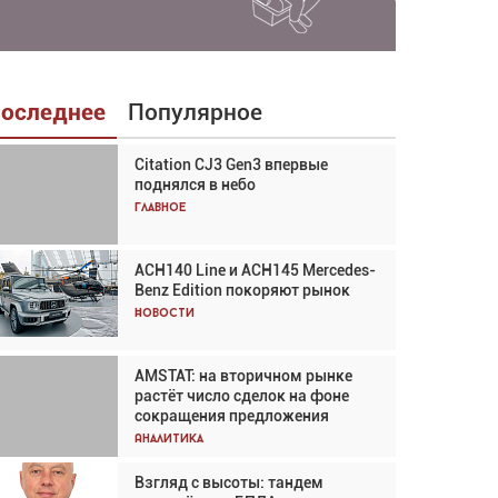
оследнее
Популярное
Citation CJ3 Gen3 впервые
Взгляд с высоты: тандем
поднялся в небо
вертолётов и БПЛА в
спасательных операциях
Главное
Главное
ACH140 Line и ACH145 Mercedes-
Авиационный фотограф Дэйв
Benz Edition покоряют рынок
Кох: «Фотография говорит сама
за себя... а ИИ всё портит»
Новости
Новости
AMSTAT: на вторичном рынке
В городах чемпионата мира
растёт число сделок на фоне
наблюдался подъём, хотя
сокращения предложения
общий трафик снизился
Аналитика
Аналитика
Взгляд с высоты: тандем
Частный самолёт – это актив.