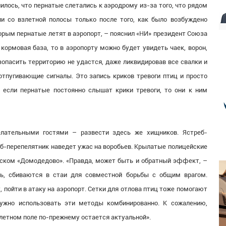
илось, что пернатые слетались к аэродрому из-за того, что рядом
и со взлетной полосы только после того, как было возбуждено
оторым пернатые летят в аэропорт, – пояснил «НИ» президент Союза
кормовая база, то в аэропорту можно будет увидеть чаек, ворон,
езопасить территорию не удастся, даже ликвидировав все свалки и
отпугивающие сигналы. Это запись криков тревоги птиц и просто
о если пернатые постоянно слышат крики тревоги, то они к ним
лательными гостями – развести здесь же хищников. Ястреб-
еб-перепелятник наведет ужас на воробьев. Крылатые полицейские
вском «Домодедово». «Правда, может быть и обратный эффект, –
ть, сбиваются в стаи для совместной борьбы с общим врагом.
т, пойти в атаку на аэропорт. Сетки для отлова птиц тоже помогают
ужно использовать эти методы комбинированно. К сожалению,
злетном поле по-прежнему остается актуальной».