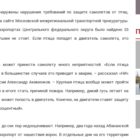
наружены нарушения требований по защите самолетов от птиц.
а сайте Московской межрегиональной транспортной прокуратуры.
аэропортах Центрального федерального округа было найдено 33
П
ыми не стоит. Если птица попадет в двигатель самолета, это
 может принести самолету много неприятностей. «Если птица
о в большинстве случаев это приводит к аварии, – рассказал «НИ»
сии Александр Акименков. – Крупная птица вообще может пройти
 в итоге стать причиной пожара. Например, дикий гусь летает на
е может попасть в двигатель. Конечно, на двигатели ставят защиту
процентный».
 до сих пор недооценивают. Например, два года назад Абаканской
аэропорт от нашествия ворон. В отдельные дни на его территории