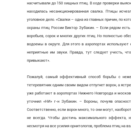
насчитывали до 150 хищных птиц. В ходе проверки выясн
находилась несанкционированная свалка. Птицы исчезл
уголовное дело. «Свалки – одна из главных причин, по к
охраны птиц России Виктор Зубакин. – Если рядом есть 
воробьев, сорок и многих других птиц. Но полностью об
водоемы в округе. Для этого в аэропортах используют 
неприятные им звуки. Правда, тут следует учесть, чт
привыкают».
Пожалуй, самый эффективный способ борьбы с неже
тетеревятник одним своим видом отпугнет ворон, а ястр
уже работают в аэропортах Нижнего Новгорода и моско
уточнил «НИ» г-н Зубакин. – Вороны, почуяв опаснос
Соответственно, если ворон много, то они могут, наоборо
не всегда. Чтобы достичь максимального эффекта, н
несмотря на все усилия орнитологов, проблема птиц на в