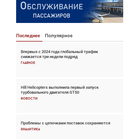
Последнее
Популярное
Впервые с 2024 года глобальный трафик
Взгляд с высоты: тандем вертолётов и БПЛА в
снижается три недели подряд
спасательных операциях
Главное
Главное
Hill Helicopters выполнила первый запуск
Авиационный фотограф Дэйв Кох: «Фотография
турбовального двигателя GT50
говорит сама за себя... а ИИ всё портит»
Новости
Новости
Проблемы с цепочками поставок сохраняются
Впервые с 2024 года глобальный трафик
снижается три недели подряд
Аналитика
Аналитика