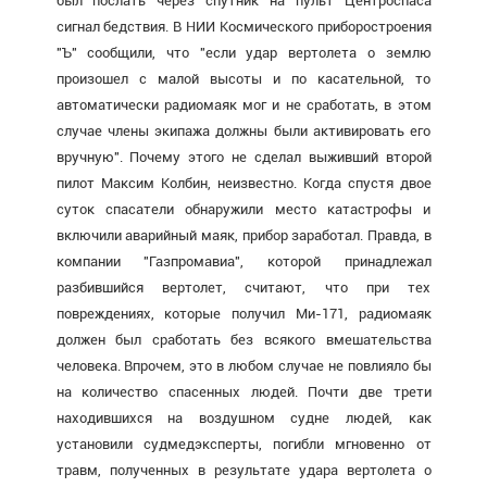
был послать через спутник на пульт Центроспаса
сигнал бедствия. В НИИ Космического приборостроения
"Ъ" сообщили, что "если удар вертолета о землю
произошел с малой высоты и по касательной, то
автоматически радиомаяк мог и не сработать, в этом
случае члены экипажа должны были активировать его
вручную". Почему этого не сделал выживший второй
пилот Максим Колбин, неизвестно. Когда спустя двое
суток спасатели обнаружили место катастрофы и
включили аварийный маяк, прибор заработал. Правда, в
компании "Газпромавиа", которой принадлежал
разбившийся вертолет, считают, что при тех
повреждениях, которые получил Ми-171, радиомаяк
должен был сработать без всякого вмешательства
человека. Впрочем, это в любом случае не повлияло бы
на количество спасенных людей. Почти две трети
находившихся на воздушном судне людей, как
установили судмедэксперты, погибли мгновенно от
травм, полученных в результате удара вертолета о