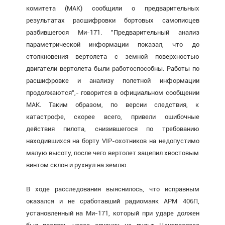
комитета (МАК) сообщили о предварительных
результатах расшифровки бортовых самописцев
разбившегося Ми-171. "Предварительный анализ
параметрической информации показал, что до
столкновения вертолета с земной поверхностью
двигатели вертолета были работоспособны. Работы по
расшифровке и анализу полетной информации
продолжаются",- говорится в официальном сообщении
МАК. Таким образом, по версии следствия, к
катастрофе, скорее всего, привели ошибочные
действия пилота, снизившегося по требованию
находившихся на борту VIP-охотников на недопустимо
малую высоту, после чего вертолет зацепил хвостовым
винтом склон и рухнул на землю.
В ходе расследования выяснилось, что исправным
оказался и не сработавший радиомаяк АРМ 406П,
установленный на Ми-171, который при ударе должен