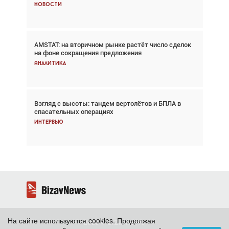
Новости
Новости
AMSTAT: на вторичном рынке растёт число сделок
Проблемы с цепочками поставок сохраняются
на фоне сокращения предложения
Аналитика
Аналитика
Взгляд с высоты: тандем вертолётов и БПЛА в
Частный самолёт – это актив. Подходите к
спасательных операциях
покупке соответствующим образом
Интервью
Интервью
На сайте используются cookies. Продолжая
2026 ©
BizavNews