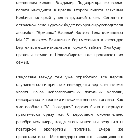
сведениям коллег, Владимир Подопригора во время
полета находился в кресле второго пилота Максима
Колбина, который ушел в грузовой отсек. Сегодня в
алтайском селе Турочак будет похоронен руководителя
ансамбля "Ярманка" Василий Вялков. Тела командира
Ми-171 Алексея Баяндина и бортмеханика Александра
Вертея все еще находятся в Горно-Алтайске. Они будут
преданы земле в Новосибирске, где проживают их
семьи.
Следствие между тем уже отработало все версии
случившегося и пришло к выводу, что вертолет не мог
упасть из-за неблагоприятных погодных условий,
неисправности техники и некачественного топлива. Как
уже сообщал "Ъ", "погодная" версия была отвергнута
практически сразу же. С керосином окончательно
разобрались вчера, когда стали известны результаты
повторной экспертизы топлива. Вчера же
представители Межгосударственного авиационного