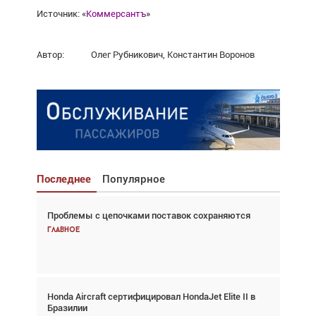
Источник: «
Коммерсантъ
»
Автор:
Олег Рубникович, Константин Воронов
Последнее
Популярное
Проблемы с цепочками поставок сохраняются
Взгляд с высоты: тандем вертолётов и БПЛА в
спасательных операциях
Главное
Главное
Honda Aircraft сертифицировал HondaJet Elite II в
Авиационный фотограф Дэйв Кох: «Фотография
Бразилии
говорит сама за себя... а ИИ всё портит»