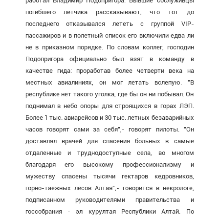
работал Владимир Подопригора. Бывшие сослуживцы
погибшего летчика рассказывают, что тот до
последнего отказывался лететь с группой VIP-
пассажиров и в полетный список его включили едва ли
не в приказном порядке. По словам коллег, господин
Подопригора официально был взят в команду в
качестве гида: проработав более четверти века на
местных авиалиниях, он мог летать вслепую. "В
республике нет такого уголка, где бы он ни побывал. Он
поднимал в небо опоры для строящихся в горах ЛЭП.
Более 1 тыс. авиарейсов и 30 тыс. летных безаварийных
часов говорят сами за себя",- говорят пилоты. "Он
доставлял врачей для спасения больных в самые
отдаленные и труднодоступные села, во многом
благодаря его высокому профессионализму и
мужеству спасены тысячи гектаров кедровников,
горно-таежных лесов Алтая",- говорится в некрологе,
подписанном руководителями правительства и
госсобрания - эл курултая Республики Алтай. По