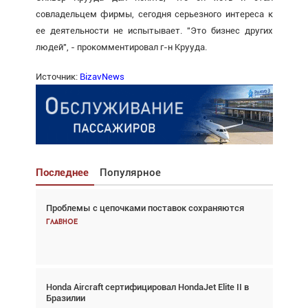
совладельцем фирмы, сегодня серьезного интереса к
ее деятельности не испытывает. "Это бизнес других
людей", - прокомментировал г-н Крууда.
Источник:
BizavNews
Последнее
Популярное
Проблемы с цепочками поставок сохраняются
Взгляд с высоты: тандем вертолётов и БПЛА в
спасательных операциях
Главное
Главное
Honda Aircraft сертифицировал HondaJet Elite II в
Авиационный фотограф Дэйв Кох: «Фотография
Бразилии
говорит сама за себя... а ИИ всё портит»