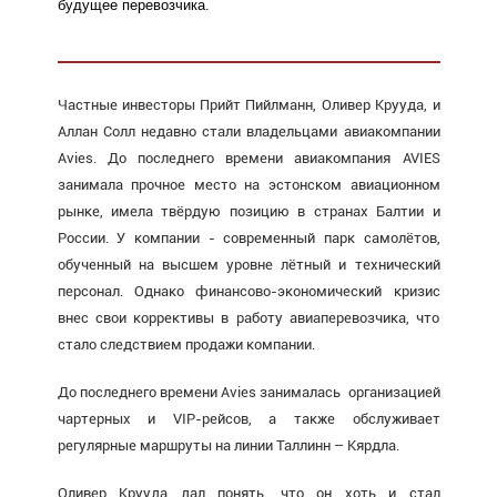
будущее перевозчика.
Частные инвесторы Прийт Пийлманн, Оливер Крууда, и
Аллан Солл недавно стали владельцами авиакомпании
Avies. До последнего времени авиакомпания AVIES
занимала прочное место на эстонском авиационном
рынке, имела твёрдую позицию в странах Балтии и
России. У компании - современный парк самолётов,
обученный на высшем уровне лётный и технический
персонал. Однако финансово-экономический кризис
внес свои коррективы в работу авиаперевозчика, что
стало следствием продажи компании.
До последнего времени Avies занималась организацией
чартерных и VIP-рейсов, а также обслуживает
регулярные маршруты на линии Таллинн – Кярдла.
Оливер Крууда дал понять, что он хоть и стал