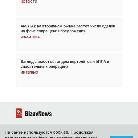
Новости
Новости
AMSTAT: на вторичном рынке растёт число сделок
Проблемы с цепочками поставок сохраняются
на фоне сокращения предложения
Аналитика
Аналитика
Взгляд с высоты: тандем вертолётов и БПЛА в
Частный самолёт – это актив. Подходите к
спасательных операциях
покупке соответствующим образом
Интервью
Интервью
На сайте используются cookies. Продолжая
2026 ©
BizavNews
пользоваться сайтом, вы подтверждаете своё