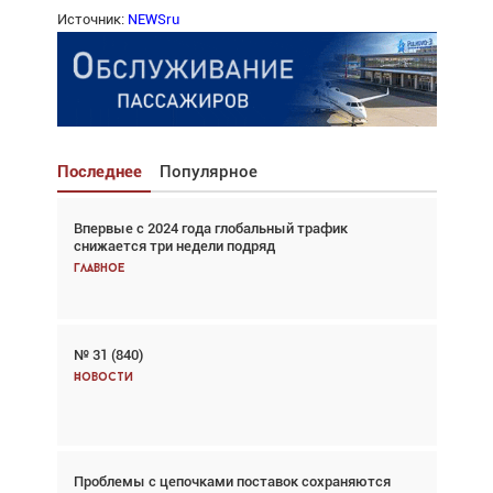
Источник:
NEWSru
Последнее
Популярное
Впервые с 2024 года глобальный трафик
Взгляд с высоты: тандем вертолётов и БПЛА в
снижается три недели подряд
спасательных операциях
Главное
Главное
№ 31 (840)
Авиационный фотограф Дэйв Кох: «Фотография
говорит сама за себя... а ИИ всё портит»
Новости
Новости
Проблемы с цепочками поставок сохраняются
Впервые с 2024 года глобальный трафик