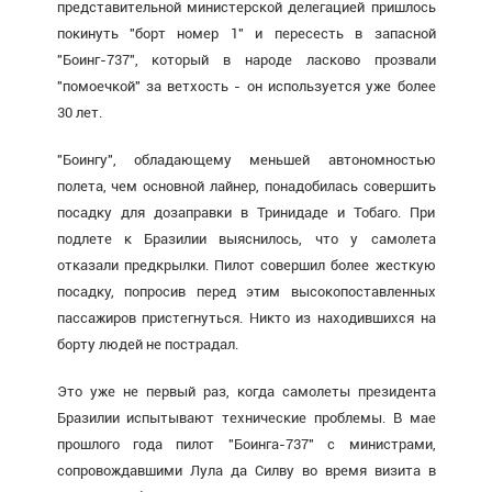
представительной министерской делегацией пришлось
покинуть "борт номер 1" и пересесть в запасной
"Боинг-737", который в народе ласково прозвали
"помоечкой" за ветхость - он используется уже более
30 лет.
"Боингу", обладающему меньшей автономностью
полета, чем основной лайнер, понадобилась совершить
посадку для дозаправки в Тринидаде и Тобаго. При
подлете к Бразилии выяснилось, что у самолета
отказали предкрылки. Пилот совершил более жесткую
посадку, попросив перед этим высокопоставленных
пассажиров пристегнуться. Никто из находившихся на
борту людей не пострадал.
Это уже не первый раз, когда самолеты президента
Бразилии испытывают технические проблемы. В мае
прошлого года пилот "Боинга-737" с министрами,
сопровождавшими Лула да Силву во время визита в