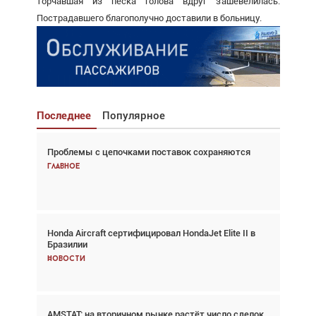
торчавшая из песка голова вдруг зашевелилась.
Пострадавшего благополучно доставили в больницу.
Последнее
Популярное
Проблемы с цепочками поставок сохраняются
Взгляд с высоты: тандем вертолётов и БПЛА в
спасательных операциях
Главное
Главное
Honda Aircraft сертифицировал HondaJet Elite II в
Авиационный фотограф Дэйв Кох: «Фотография
Бразилии
говорит сама за себя... а ИИ всё портит»
Новости
Новости
AMSTAT: на вторичном рынке растёт число сделок
Проблемы с цепочками поставок сохраняются