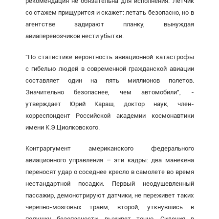
рекомендация не обязательна для исполнения. Летчик
со стажем прищурится и скажет: летать безопасно, но в
агентстве задирают планку, вынуждая
авиаперевозчиков нести убытки.
"По статистике вероятность авиационной катастрофы
с гибелью людей в современной гражданской авиации
составляет один на пять миллионов полетов.
Значительно безопаснее, чем автомобили", -
утверждает Юрий Караш, доктор наук, член-
корреспондент Российской академии космонавтики
имени К.Э.Циолковского.
Контраргумент американского федерального
авиационного управления – эти кадры: два манекена
переносят удар о соседнее кресло в самолете во время
нестандартной посадки. Первый неодушевленный
пассажир, демонстрируют датчики, не переживет таких
черепно-мозговых травм, второй, уткнувшись в
подушку безопасности, выживет точно. Сидения в