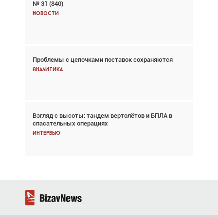
№ 31 (840)
Авиационный фотограф Дэйв Кох: «Фотография
говорит сама за себя... а ИИ всё портит»
Новости
Новости
Проблемы с цепочками поставок сохраняются
Впервые с 2024 года глобальный трафик
снижается три недели подряд
Аналитика
Аналитика
Взгляд с высоты: тандем вертолётов и БПЛА в
Частный самолёт – это актив. Подходите к
спасательных операциях
покупке соответствующим образом
Интервью
Интервью