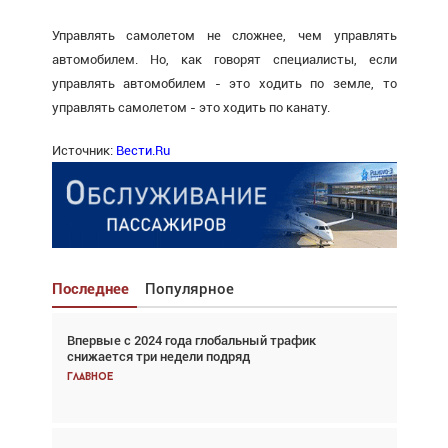
Управлять самолетом не сложнее, чем управлять
автомобилем. Но, как говорят специалисты, если
управлять автомобилем - это ходить по земле, то
управлять самолетом - это ходить по канату.
Источник:
Вести.Ru
Последнее
Популярное
Впервые с 2024 года глобальный трафик
Взгляд с высоты: тандем вертолётов и БПЛА в
снижается три недели подряд
спасательных операциях
Главное
Главное