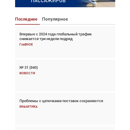
Последнее
Популярное
Впервые с 2024 года глобальный трафик
Взгляд с высоты: тандем вертолётов и БПЛА в
снижается три недели подряд
спасательных операциях
Главное
Главное
№ 31 (840)
Авиационный фотограф Дэйв Кох: «Фотография
говорит сама за себя... а ИИ всё портит»
Новости
Новости
Проблемы с цепочками поставок сохраняются
Впервые с 2024 года глобальный трафик
снижается три недели подряд
Аналитика
Аналитика