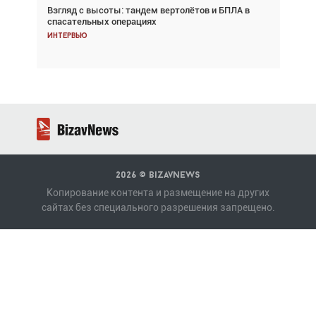
Взгляд с высоты: тандем вертолётов и БПЛА в
Частный самолёт – это актив. Подходите к
спасательных операциях
покупке соответствующим образом
Интервью
Интервью
2026 ©
BizavNews
Копирование контента и размещение на других
сайтах без специального разрешения запрещено.