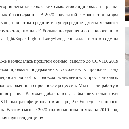
тегория легких/сверхлегких самолетов лидировала на рынке
ых бизнес-джетов. В 2020 году такой самолет стал на два
 млн, при этом средние и суперсредние джеты являются
 самолетов, что на 2% больше по сравнению с аналогичным
 Light/Super Light и Large/Long снизилась в этом году на
 уже наблюдалась прошлой осенью, задолго до COVID. 2019
одом продажи подержанных самолетов в прошлом году
выросли на 6% в годовом исчислении. Спрос снизился,
шой отложенный спрос после рецессии. Мы начали работу в
ания рынка. К этому добавились два бывших подавителя
EXIT был ратифицирован в январе; 2) Очередные спорные
ь. В этом смысле 2020 год во многом похож на 2016 год,
приятную тенденцию».