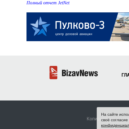
Полный отчет JetNet
ГЛ
На сайте испо
Копирование конте
своё согласие
конфиденциал