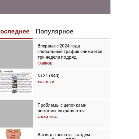
оследнее
Популярное
Впервые с 2024 года
Взгляд с высоты: тандем
глобальный трафик снижается
вертолётов и БПЛА в
три недели подряд
спасательных операциях
Главное
Главное
№ 31 (840)
Авиационный фотограф Дэйв
Кох: «Фотография говорит сама
Новости
за себя... а ИИ всё портит»
Новости
Проблемы с цепочками
Впервые с 2024 года
поставок сохраняются
глобальный трафик снижается
три недели подряд
Аналитика
Аналитика
Взгляд с высоты: тандем
Частный самолёт – это актив.