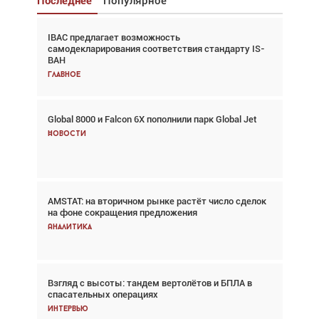
Последнее
Популярное
IBAC предлагает возможность
Взгляд с высоты: тандем вертолётов и БПЛА в
самодекларирования соответствия стандарту IS-
спасательных операциях
BAH
Главное
Главное
Global 8000 и Falcon 6X пополнили парк Global Jet
Авиационный фотограф Дэйв Кох: «Фотография
говорит сама за себя... а ИИ всё портит»
Новости
Новости
AMSTAT: на вторичном рынке растёт число сделок
В городах чемпионата мира наблюдался подъём,
на фоне сокращения предложения
хотя общий трафик снизился
Аналитика
Аналитика
Взгляд с высоты: тандем вертолётов и БПЛА в
Частный самолёт – это актив. Подходите к
спасательных операциях
покупке соответствующим образом
Интервью
Интервью