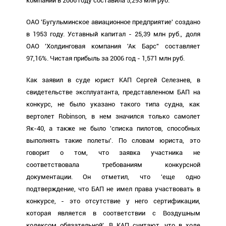
компании в 2006 году составила 5,293 млн руб.
ОАО 'Бугульминское авиационное предприятие' создано
в 1953 году. Уставный капитал - 25,39 млн руб., доля
ОАО 'Холдинговая компания 'Ак Барс'' составляет
97,16%. Чистая прибыль за 2006 год - 1,571 млн руб.
Как заявил в суде юрист КАП Сергей Селезнев, в
свидетельстве эксплуатанта, представленном БАП на
конкурс, не было указано такого типа судна, как
вертолет Robinson, в нем значился только самолет
Як-40, а также не было 'списка пилотов, способных
выполнять такие полеты'. По словам юриста, это
говорит о том, что заявка участника не
соответствовала требованиям конкурсной
документации. Он отметил, что 'еще одно
подтверждение, что БАП не имел права участвовать в
конкурсе, - это отсутствие у него сертификации,
которая является в соответствии с Воздушным
кодексом обязательной'. В КАП считают, что в ходе