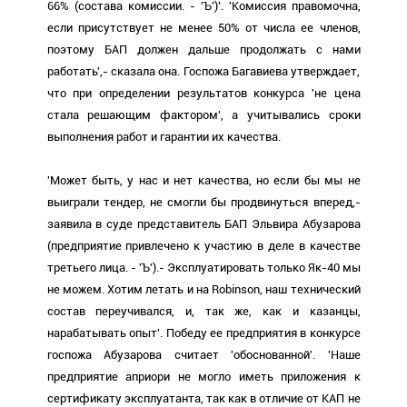
66% (состава комиссии. - 'Ъ')'. 'Комиссия правомочна,
если присутствует не менее 50% от числа ее членов,
поэтому БАП должен дальше продолжать с нами
работать',- сказала она. Госпожа Багавиева утверждает,
что при определении результатов конкурса 'не цена
стала решающим фактором', а учитывались сроки
выполнения работ и гарантии их качества.
'Может быть, у нас и нет качества, но если бы мы не
выиграли тендер, не смогли бы продвинуться вперед,-
заявила в суде представитель БАП Эльвира Абузарова
(предприятие привлечено к участию в деле в качестве
третьего лица. - 'Ъ').- Эксплуатировать только Як-40 мы
не можем. Хотим летать и на Robinson, наш технический
состав переучивался, и, так же, как и казанцы,
нарабатывать опыт'. Победу ее предприятия в конкурсе
госпожа Абузарова считает 'обоснованной'. 'Наше
предприятие априори не могло иметь приложения к
сертификату эксплуатанта, так как в отличие от КАП не