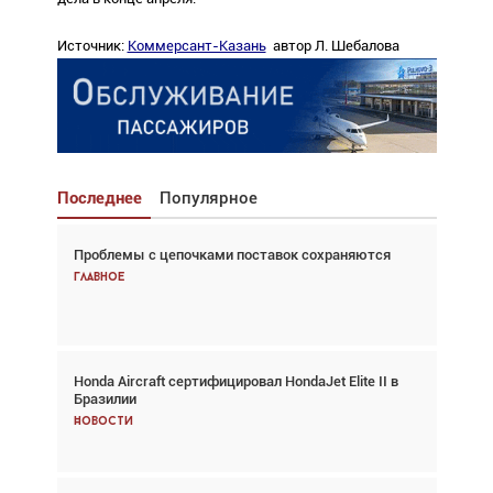
Источник:
Коммерсант-Казань
автор Л. Шебалова
Последнее
Популярное
Проблемы с цепочками поставок сохраняются
Взгляд с высоты: тандем вертолётов и БПЛА в
спасательных операциях
Главное
Главное
Honda Aircraft сертифицировал HondaJet Elite II в
Авиационный фотограф Дэйв Кох: «Фотография
Бразилии
говорит сама за себя... а ИИ всё портит»
Новости
Новости