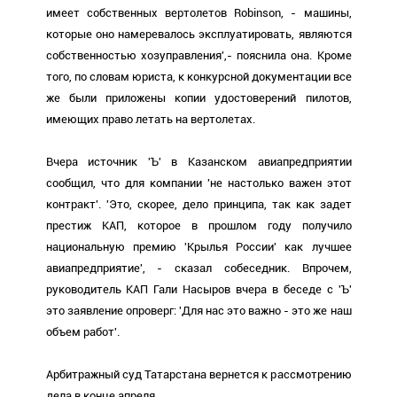
имеет собственных вертолетов Robinson, - машины,
которые оно намеревалось эксплуатировать, являются
собственностью хозуправления',- пояснила она. Кроме
того, по словам юриста, к конкурсной документации все
же были приложены копии удостоверений пилотов,
имеющих право летать на вертолетах.
Вчера источник 'Ъ' в Казанском авиапредприятии
сообщил, что для компании 'не настолько важен этот
контракт'. 'Это, скорее, дело принципа, так как задет
престиж КАП, которое в прошлом году получило
национальную премию 'Крылья России' как лучшее
авиапредприятие', - сказал собеседник. Впрочем,
руководитель КАП Гали Насыров вчера в беседе с 'Ъ'
это заявление опроверг: 'Для нас это важно - это же наш
объем работ'.
Арбитражный суд Татарстана вернется к рассмотрению
дела в конце апреля.