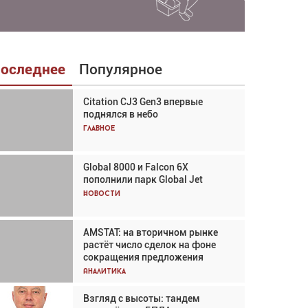
оследнее
Популярное
Citation CJ3 Gen3 впервые
Взгляд с высоты: тандем
поднялся в небо
вертолётов и БПЛА в
спасательных операциях
Главное
Главное
Global 8000 и Falcon 6X
Авиационный фотограф Дэйв
пополнили парк Global Jet
Кох: «Фотография говорит сама
за себя... а ИИ всё портит»
Новости
Новости
AMSTAT: на вторичном рынке
В городах чемпионата мира
растёт число сделок на фоне
наблюдался подъём, хотя
сокращения предложения
общий трафик снизился
Аналитика
Аналитика
Взгляд с высоты: тандем
Частный самолёт – это актив.