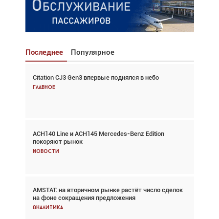
Последнее
Популярное
Citation CJ3 Gen3 впервые поднялся в небо
Взгляд с высоты: тандем вертолётов и БПЛА в
спасательных операциях
Главное
Главное
ACH140 Line и ACH145 Mercedes-Benz Edition
Авиационный фотограф Дэйв Кох: «Фотография
покоряют рынок
говорит сама за себя... а ИИ всё портит»
Новости
Новости
AMSTAT: на вторичном рынке растёт число сделок
В городах чемпионата мира наблюдался подъём,
на фоне сокращения предложения
хотя общий трафик снизился
Аналитика
Аналитика