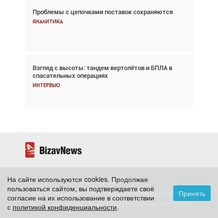
Проблемы с цепочками поставок сохраняются
Впервые с 2024 года глобальный трафик
снижается три недели подряд
Аналитика
Аналитика
Взгляд с высоты: тандем вертолётов и БПЛА в
Частный самолёт – это актив. Подходите к
спасательных операциях
покупке соответствующим образом
Интервью
Интервью
На сайте используются cookies. Продолжая
2026 ©
BizavNews
пользоваться сайтом, вы подтверждаете своё
Принять
Копирование контента и размещение на других
согласие на их использование в соответствии
сайтах без специального разрешения запрещено.
с
политикой конфиденциальности
.