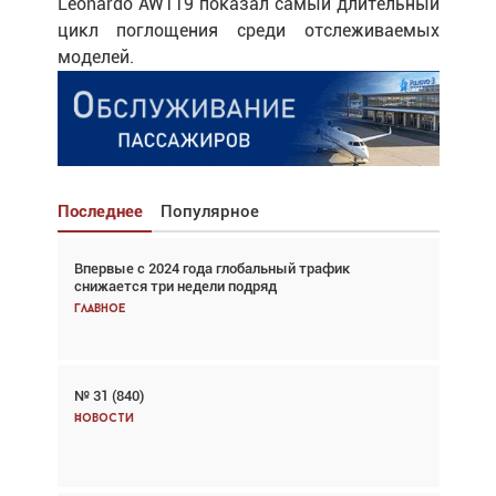
Leonardo AW119 показал самый длительный
цикл поглощения среди отслеживаемых
моделей.
Последнее
Популярное
Впервые с 2024 года глобальный трафик
Взгляд с высоты: тандем вертолётов и БПЛА в
снижается три недели подряд
спасательных операциях
Главное
Главное
№ 31 (840)
Авиационный фотограф Дэйв Кох: «Фотография
говорит сама за себя... а ИИ всё портит»
Новости
Новости