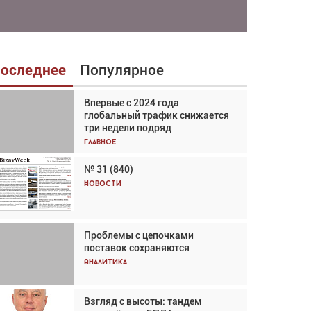
оследнее
Популярное
Впервые с 2024 года
Взгляд с высоты: тандем
глобальный трафик снижается
вертолётов и БПЛА в
три недели подряд
спасательных операциях
Главное
Главное
№ 31 (840)
Авиационный фотограф Дэйв
Кох: «Фотография говорит сама
Новости
за себя... а ИИ всё портит»
Новости
Проблемы с цепочками
Впервые с 2024 года
поставок сохраняются
глобальный трафик снижается
три недели подряд
Аналитика
Аналитика
Взгляд с высоты: тандем
Частный самолёт – это актив.