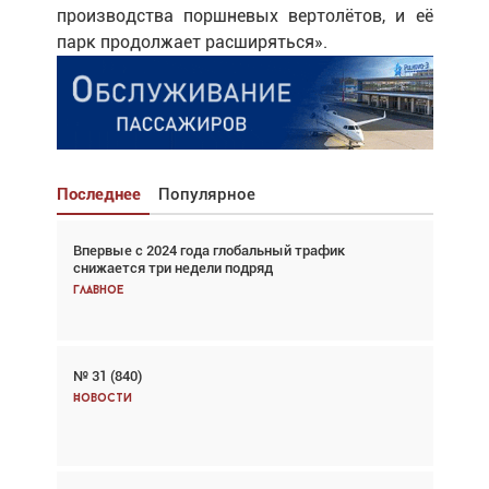
производства поршневых вертолётов, и её
парк продолжает расширяться».
Последнее
Популярное
Впервые с 2024 года глобальный трафик
Взгляд с высоты: тандем вертолётов и БПЛА в
снижается три недели подряд
спасательных операциях
Главное
Главное
№ 31 (840)
Авиационный фотограф Дэйв Кох: «Фотография
говорит сама за себя... а ИИ всё портит»
Новости
Новости