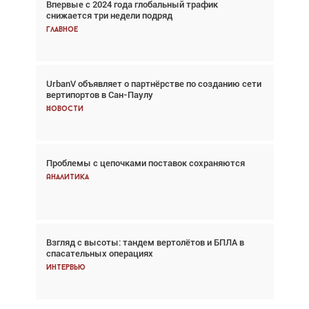
Впервые с 2024 года глобальный трафик
Взгляд с высоты: тандем вертолётов и БПЛА в
снижается три недели подряд
спасательных операциях
Главное
Главное
UrbanV объявляет о партнёрстве по созданию сети
Авиационный фотограф Дэйв Кох: «Фотография
вертипортов в Сан-Паулу
говорит сама за себя... а ИИ всё портит»
Новости
Новости
Проблемы с цепочками поставок сохраняются
Впервые с 2024 года глобальный трафик
снижается три недели подряд
Аналитика
Аналитика
Взгляд с высоты: тандем вертолётов и БПЛА в
Частный самолёт – это актив. Подходите к
спасательных операциях
покупке соответствующим образом
Интервью
Интервью