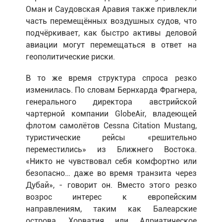
Оман и Саудовская Аравия также привлекли
часть перемещённых воздушных судов, что
подчёркивает, как быстро активы деловой
авиации могут перемещаться в ответ на
геополитические риски.
В то же время структура спроса резко
изменилась. По словам Бернхарда Фрагнера,
генерального директора австрийской
чартерной компании GlobeAir, владеющей
флотом самолётов
C
essna Citation Mustang,
туристические рейсы «решительно
переместились» из Ближнего Востока.
«Никто не чувствовал себя комфортно или
безопасно… даже во время транзита через
Дубай», - говорит он. Вместо этого резко
возрос интерес к европейским
направлениям, таким как Балеарские
острова, Хорватия или Адриатическое