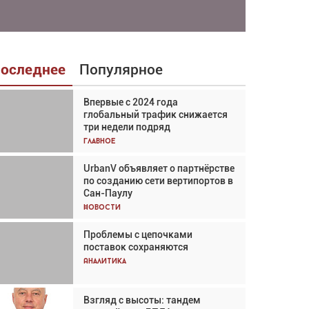
оследнее
Популярное
Впервые с 2024 года
Взгляд с высоты: тандем
глобальный трафик снижается
вертолётов и БПЛА в
три недели подряд
спасательных операциях
Главное
Главное
UrbanV объявляет о партнёрстве
Авиационный фотограф Дэйв
по созданию сети вертипортов в
Кох: «Фотография говорит сама
Сан-Паулу
за себя... а ИИ всё портит»
Новости
Новости
Проблемы с цепочками
Впервые с 2024 года
поставок сохраняются
глобальный трафик снижается
три недели подряд
Аналитика
Аналитика
Взгляд с высоты: тандем
Частный самолёт – это актив.