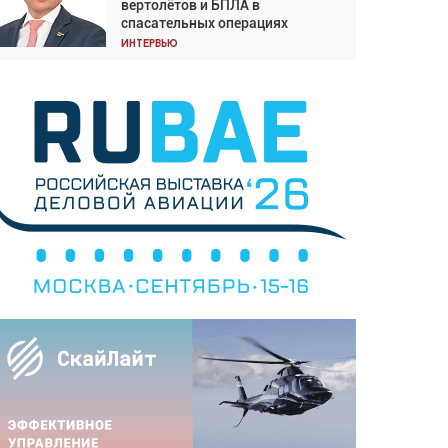
вертолётов и БПЛА в
Подходите к покупке
спасательных операциях
соответствующим образом
Интервью
Интервью