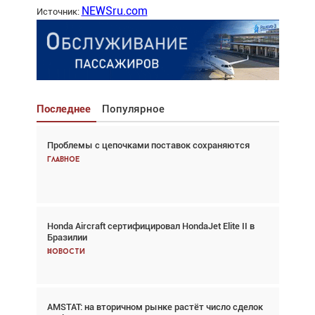
NEWSru.com
Источник:
Последнее
Популярное
Проблемы с цепочками поставок сохраняются
Взгляд с высоты: тандем вертолётов и БПЛА в
спасательных операциях
Главное
Главное
Honda Aircraft сертифицировал HondaJet Elite II в
Авиационный фотограф Дэйв Кох: «Фотография
Бразилии
говорит сама за себя... а ИИ всё портит»
Новости
Новости
AMSTAT: на вторичном рынке растёт число сделок
Проблемы с цепочками поставок сохраняются