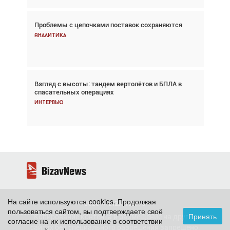
Проблемы с цепочками поставок сохраняются
Впервые с 2024 года глобальный трафик
снижается три недели подряд
Аналитика
Аналитика
Взгляд с высоты: тандем вертолётов и БПЛА в
Частный самолёт – это актив. Подходите к
спасательных операциях
покупке соответствующим образом
Интервью
Интервью
На сайте используются cookies. Продолжая
2026 ©
BizavNews
пользоваться сайтом, вы подтверждаете своё
Принять
Копирование контента и размещение на других
согласие на их использование в соответствии
сайтах без специального разрешения запрещено.