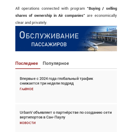
All operations connected with program
“Buying / selling
shares of ownership in Air companies”
are economically
clear and privately.
Последнее
Популярное
Впервые с 2024 года глобальный трафик
Взгляд с высоты: тандем вертолётов и БПЛА в
снижается три недели подряд
спасательных операциях
Главное
Главное
UrbanV объявляет о партнёрстве по созданию сети
Авиационный фотограф Дэйв Кох: «Фотография
вертипортов в Сан-Паулу
говорит сама за себя... а ИИ всё портит»
Новости
Новости