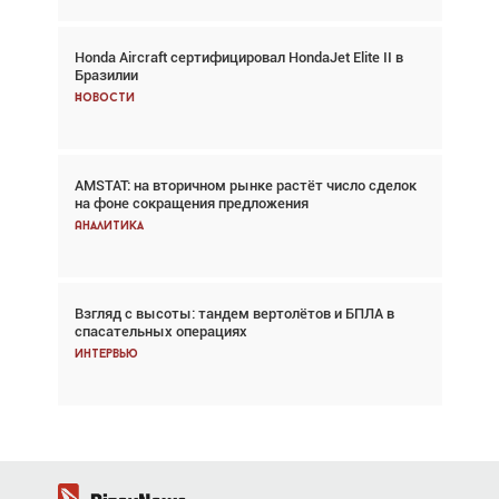
Honda Aircraft сертифицировал HondaJet Elite II в
Авиационный фотограф Дэйв Кох: «Фотография
Бразилии
говорит сама за себя... а ИИ всё портит»
Новости
Новости
AMSTAT: на вторичном рынке растёт число сделок
Проблемы с цепочками поставок сохраняются
на фоне сокращения предложения
Аналитика
Аналитика
Взгляд с высоты: тандем вертолётов и БПЛА в
Частный самолёт – это актив. Подходите к
спасательных операциях
покупке соответствующим образом
Интервью
Интервью