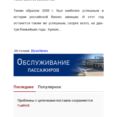
Таким образом 2008 г. был наиболее успешным в
истории российской бизнес авиации. И этот год
останется таким же успешным, скорее всего, на два-
три ближайших года. Кризис…
Источник:
BizavNews
Последнее
Популярное
Проблемы с цепочками поставок сохраняются
Взгляд с высоты: тандем вертолётов и БПЛА в
спасательных операциях
Главное
Главное