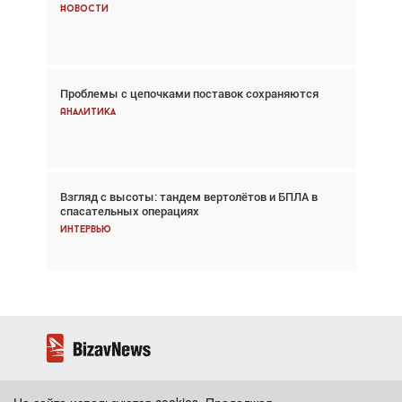
говорит сама за себя... а ИИ всё портит»
Новости
Новости
Проблемы с цепочками поставок сохраняются
Впервые с 2024 года глобальный трафик
снижается три недели подряд
Аналитика
Аналитика
Взгляд с высоты: тандем вертолётов и БПЛА в
Частный самолёт – это актив. Подходите к
спасательных операциях
покупке соответствующим образом
Интервью
Интервью