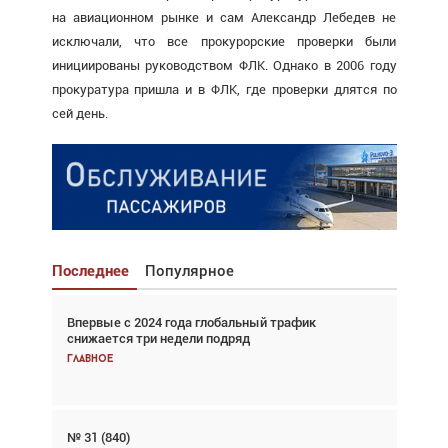
на авиационном рынке и сам Александр Лебедев не
исключали, что все прокурорские проверки были
инициированы руководством ФЛК. Однако в 2006 году
прокуратура пришла и в ФЛК, где проверки длятся по
сей день.
Последнее
Популярное
Впервые с 2024 года глобальный трафик
Взгляд с высоты: тандем вертолётов и БПЛА в
снижается три недели подряд
спасательных операциях
Главное
Главное
№ 31 (840)
Авиационный фотограф Дэйв Кох: «Фотография