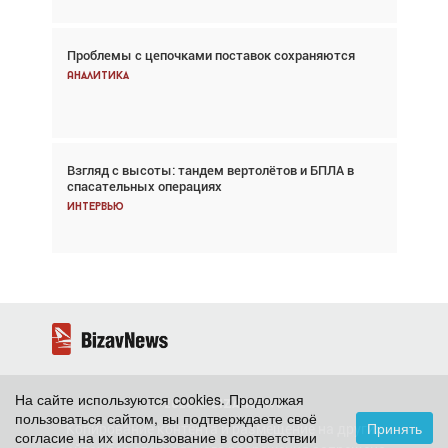
Проблемы с цепочками поставок сохраняются
Впервые с 2024 года глобальный трафик
снижается три недели подряд
Аналитика
Аналитика
Взгляд с высоты: тандем вертолётов и БПЛА в
Частный самолёт – это актив. Подходите к
спасательных операциях
покупке соответствующим образом
Интервью
Интервью
На сайте используются cookies. Продолжая
2026 ©
BizavNews
пользоваться сайтом, вы подтверждаете своё
Принять
Копирование контента и размещение на других
согласие на их использование в соответствии