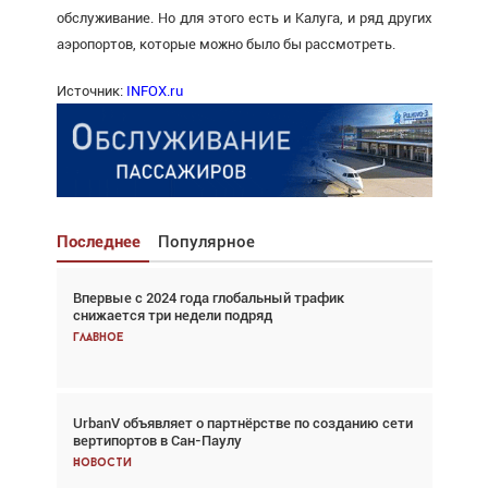
обслуживание. Но для этого есть и Калуга, и ряд других
аэропортов, которые можно было бы рассмотреть.
Источник:
INFOX.ru
Последнее
Популярное
Впервые с 2024 года глобальный трафик
Взгляд с высоты: тандем вертолётов и БПЛА в
снижается три недели подряд
спасательных операциях
Главное
Главное
UrbanV объявляет о партнёрстве по созданию сети
Авиационный фотограф Дэйв Кох: «Фотография
вертипортов в Сан-Паулу
говорит сама за себя... а ИИ всё портит»
Новости
Новости