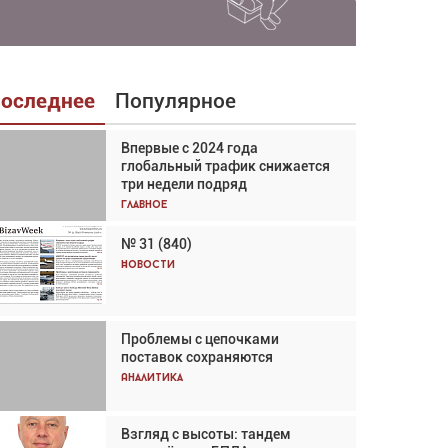
оследнее
Популярное
Впервые с 2024 года
Взгляд с высоты: тандем
глобальный трафик снижается
вертолётов и БПЛА в
три недели подряд
спасательных операциях
Главное
Главное
№ 31 (840)
Авиационный фотограф Дэйв
Кох: «Фотография говорит сама
Новости
за себя... а ИИ всё портит»
Новости
Проблемы с цепочками
Впервые с 2024 года
поставок сохраняются
глобальный трафик снижается
три недели подряд
Аналитика
Аналитика
Взгляд с высоты: тандем
Частный самолёт – это актив.