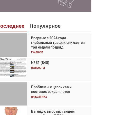
оследнее
Популярное
Впервые с 2024 года
Взгляд с высоты: тандем
глобальный трафик снижается
вертолётов и БПЛА в
три недели подряд
спасательных операциях
Главное
Главное
№ 31 (840)
Авиационный фотограф Дэйв
Кох: «Фотография говорит сама
Новости
за себя... а ИИ всё портит»
Новости
Проблемы с цепочками
Впервые с 2024 года
поставок сохраняются
глобальный трафик снижается
три недели подряд
Аналитика
Аналитика
Взгляд с высоты: тандем
Частный самолёт – это актив.