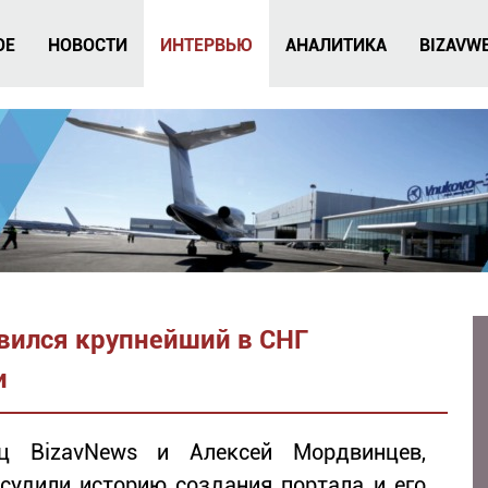
ОЕ
НОВОСТИ
ИНТЕРВЬЮ
АНАЛИТИКА
BIZAVW
вился крупнейший в СНГ
и
ец BizavNews и Алексей Мордвинцев,
бсудили историю создания портала и его