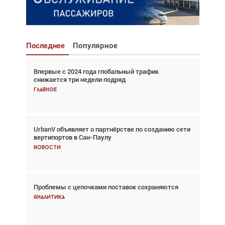
Последнее
Популярное
Впервые с 2024 года глобальный трафик
Взгляд с высоты: тандем вертолётов и БПЛА в
снижается три недели подряд
спасательных операциях
Главное
Главное
UrbanV объявляет о партнёрстве по созданию сети
Авиационный фотограф Дэйв Кох: «Фотография
вертипортов в Сан-Паулу
говорит сама за себя... а ИИ всё портит»
Новости
Новости
Проблемы с цепочками поставок сохраняются
Впервые с 2024 года глобальный трафик
снижается три недели подряд
Аналитика
Аналитика