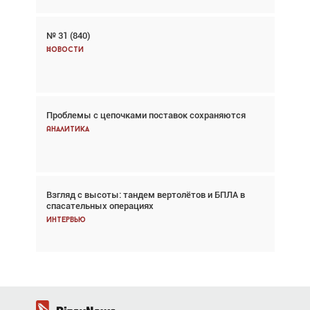
№ 31 (840)
Авиационный фотограф Дэйв Кох: «Фотография
говорит сама за себя... а ИИ всё портит»
Новости
Новости
Проблемы с цепочками поставок сохраняются
Впервые с 2024 года глобальный трафик
снижается три недели подряд
Аналитика
Аналитика
Взгляд с высоты: тандем вертолётов и БПЛА в
Частный самолёт – это актив. Подходите к
спасательных операциях
покупке соответствующим образом
Интервью
Интервью