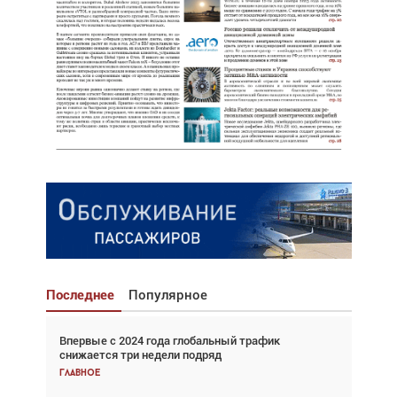
Последнее
Популярное
Впервые с 2024 года глобальный трафик
Взгляд с высоты: тандем вертолётов и БПЛА в
снижается три недели подряд
спасательных операциях
Главное
Главное