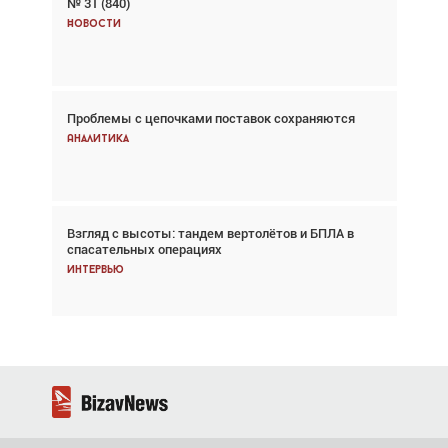
№ 31 (840)
Авиационный фотограф Дэйв Кох: «Фотография
говорит сама за себя... а ИИ всё портит»
Новости
Новости
Проблемы с цепочками поставок сохраняются
Впервые с 2024 года глобальный трафик
снижается три недели подряд
Аналитика
Аналитика
Взгляд с высоты: тандем вертолётов и БПЛА в
Частный самолёт – это актив. Подходите к
спасательных операциях
покупке соответствующим образом
Интервью
Интервью