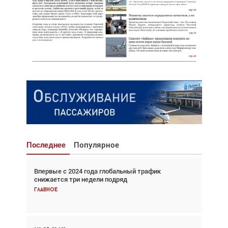
Последнее
Популярное
Впервые с 2024 года глобальный трафик
Взгляд с высоты: тандем вертолётов и БПЛА в
снижается три недели подряд
спасательных операциях
Главное
Главное