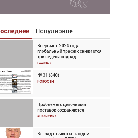
оследнее
Популярное
Впервые с 2024 года
Взгляд с высоты: тандем
глобальный трафик снижается
вертолётов и БПЛА в
три недели подряд
спасательных операциях
Главное
Главное
№ 31 (840)
Авиационный фотограф Дэйв
Кох: «Фотография говорит сама
Новости
за себя... а ИИ всё портит»
Новости
Проблемы с цепочками
Впервые с 2024 года
поставок сохраняются
глобальный трафик снижается
три недели подряд
Аналитика
Аналитика
Взгляд с высоты: тандем
Частный самолёт – это актив.