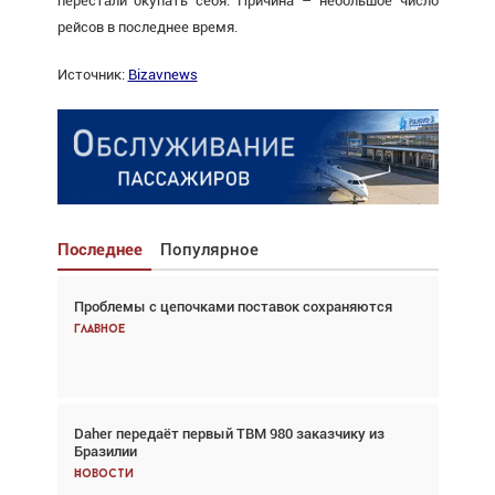
перестали окупать себя. Причина – небольшое число
рейсов в последнее время.
Источник:
Bizavnews
Последнее
Популярное
Проблемы с цепочками поставок сохраняются
Взгляд с высоты: тандем вертолётов и БПЛА в
спасательных операциях
Главное
Главное
Daher передаёт первый TBM 980 заказчику из
Авиационный фотограф Дэйв Кох: «Фотография
Бразилии
говорит сама за себя... а ИИ всё портит»
Новости
Новости