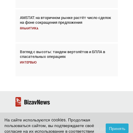
AMSTAT: на вторичном рынке растёт число сделок
Проблемы с цепочками поставок сохраняются
на фоне сокращения предложения
Аналитика
Аналитика
Взгляд с высоты: тандем вертолётов и БПЛА в
Частный самолёт – это актив. Подходите к
спасательных операциях
покупке соответствующим образом
Интервью
Интервью
На сайте используются cookies. Продолжая
2026 ©
BizavNews
пользоваться сайтом, вы подтверждаете своё
Принять
Копирование контента и размещение на других
согласие на их использование в соответствии