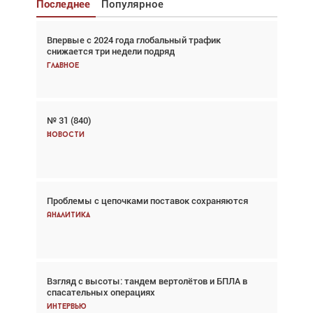
Последнее
Популярное
Впервые с 2024 года глобальный трафик
Взгляд с высоты: тандем вертолётов и БПЛА в
снижается три недели подряд
спасательных операциях
Главное
Главное
№ 31 (840)
Авиационный фотограф Дэйв Кох: «Фотография
говорит сама за себя... а ИИ всё портит»
Новости
Новости
Проблемы с цепочками поставок сохраняются
Впервые с 2024 года глобальный трафик
снижается три недели подряд
Аналитика
Аналитика
Взгляд с высоты: тандем вертолётов и БПЛА в
Частный самолёт – это актив. Подходите к
спасательных операциях
покупке соответствующим образом
Интервью
Интервью