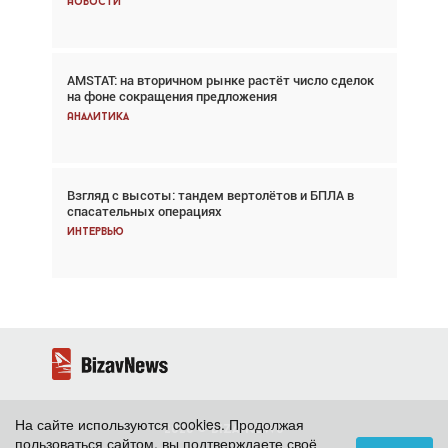
Новости
Новости
AMSTAT: на вторичном рынке растёт число сделок
Проблемы с цепочками поставок сохраняются
на фоне сокращения предложения
Аналитика
Аналитика
Взгляд с высоты: тандем вертолётов и БПЛА в
Частный самолёт – это актив. Подходите к
спасательных операциях
покупке соответствующим образом
Интервью
Интервью
На сайте используются cookies. Продолжая
2026 ©
BizavNews
пользоваться сайтом, вы подтверждаете своё