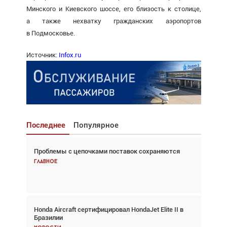
Минского и Киевского шоссе, его близость к столице,
а также нехватку гражданских аэропортов
в Подмосковье.
Источник:
Infox.ru
Последнее
Популярное
Проблемы с цепочками поставок сохраняются
Взгляд с высоты: тандем вертолётов и БПЛА в
спасательных операциях
Главное
Главное
Honda Aircraft сертифицировал HondaJet Elite II в
Авиационный фотограф Дэйв Кох: «Фотография
Бразилии
говорит сама за себя... а ИИ всё портит»