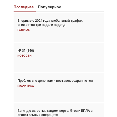
Последнее
Популярное
Впервые с 2024 года глобальный трафик
Взгляд с высоты: тандем вертолётов и БПЛА в
снижается три недели подряд
спасательных операциях
Главное
Главное
№ 31 (840)
Авиационный фотограф Дэйв Кох: «Фотография
говорит сама за себя... а ИИ всё портит»
Новости
Новости
Проблемы с цепочками поставок сохраняются
Впервые с 2024 года глобальный трафик
снижается три недели подряд
Аналитика
Аналитика
Взгляд с высоты: тандем вертолётов и БПЛА в
Частный самолёт – это актив. Подходите к
спасательных операциях
покупке соответствующим образом