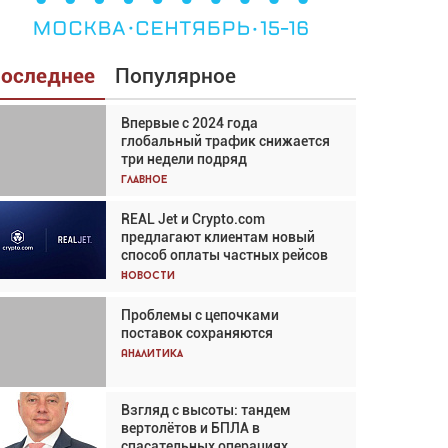
оследнее
Популярное
Впервые с 2024 года
Взгляд с высоты: тандем
глобальный трафик снижается
вертолётов и БПЛА в
три недели подряд
спасательных операциях
Главное
Главное
REAL Jet и Crypto.com
Авиационный фотограф Дэйв
предлагают клиентам новый
Кох: «Фотография говорит сама
способ оплаты частных рейсов
за себя... а ИИ всё портит»
Новости
Новости
Проблемы с цепочками
Впервые с 2024 года
поставок сохраняются
глобальный трафик снижается
три недели подряд
Аналитика
Аналитика
Взгляд с высоты: тандем
Частный самолёт – это актив.
вертолётов и БПЛА в
Подходите к покупке
спасательных операциях
соответствующим образом