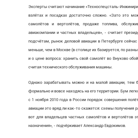
Эксперты считают начинание «Техноспецсталь-Инжинирин
взлётах и посадках достаточно сложно. «Зато это м
самолётов и вертолётов, продаже топлива, обслужи
авиакомпании и частных владельцев», - считает презид
подсчётам, рынок деловой авиации в Петербурге сейчас
меньше, чем в Москве (в столице их базируется, по разн
и о цене вопроса: хранить свой самолёт во Внуково обо
считая технического обслуживания машины.
Однако зарабатывать можно и на малой авиации, тем б
формально и вовсе находясь на его территории. Бум лег
с 1 ноября 2010 года в России порядок совершения пол
авиации это вряд ли как-то скажется: схемы получения 
вот для владельцев частных самолётов и вертолётов э
назначения», - подчёркивает Александр Евдокимов.