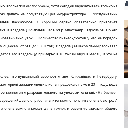
г» вполне жизнеспособным, хотя сегодня зарабатывать только на
ожно делать на сопутствующей инфраструктуре — обслуживании
вании пассажиров. А хороший сервис обязательно привлечёт
ент и владелец компании Jet Group Александр Евдокимов. По его
 чрезвычайно узок — количество бизнес-джетов у нас на порядок
ым оценкам, от 200 до 350 штук). Владелец авиакомпании рассказал
йдётся его владельцу примерно в 10 тысяч евро в месяц, и это не
олее, что пушкинский аэропорт станет ближайшим к Петербургу,
комоторной авиации специалисты предрекают уже в 2011 году, ведь
ётов меняется с разрешительного на уведомительный. «На бизнес-
разрешений давно отработаны и их можно получить очень быстро. А
то очень важно и может дать толчок к развитию авиации общего