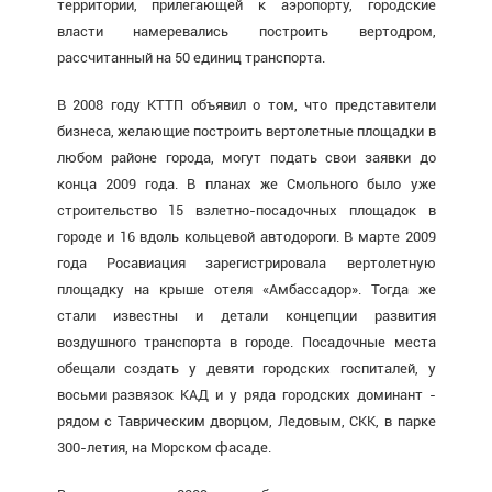
территории, прилегающей к аэропорту, городские
власти намеревались построить вертодром,
рассчитанный на 50 единиц транспорта.
В 2008 году КТТП объявил о том, что представители
бизнеса, желающие построить вертолетные площадки в
любом районе города, могут подать свои заявки до
конца 2009 года. В планах же Смольного было уже
строительство 15 взлетно-посадочных площадок в
городе и 16 вдоль кольцевой автодороги. В марте 2009
года Росавиация
зарегистрировала
вертолетную
площадку на крыше отеля «Амбассадор». Тогда же
стали
известны
и детали концепции развития
воздушного транспорта в городе. Посадочные места
обещали создать у девяти городских госпиталей, у
восьми развязок КАД и у ряда городских доминант -
рядом с Таврическим дворцом, Ледовым, СКК, в парке
300-летия, на Морском фасаде.