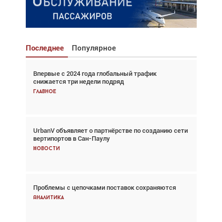
Последнее
Популярное
Впервые с 2024 года глобальный трафик
Взгляд с высоты: тандем вертолётов и БПЛА в
снижается три недели подряд
спасательных операциях
Главное
Главное
UrbanV объявляет о партнёрстве по созданию сети
Авиационный фотограф Дэйв Кох: «Фотография
вертипортов в Сан-Паулу
говорит сама за себя... а ИИ всё портит»
Новости
Новости
Проблемы с цепочками поставок сохраняются
Впервые с 2024 года глобальный трафик
снижается три недели подряд
Аналитика
Аналитика