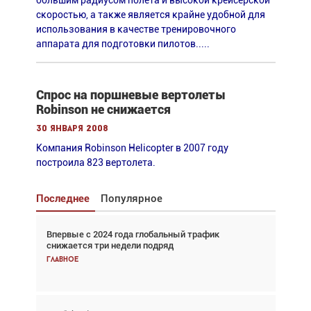
большим радиусом полета и высокой крейсерской
скоростью, а также является крайне удобной для
использования в качестве тренировочного
аппарата для подготовки пилотов.....
Спрос на поршневые вертолеты
Robinson не снижается
30 января 2008
Компания Robinson Helicopter в 2007 году
построила 823 вертолета.
Последнее
Популярное
Впервые с 2024 года глобальный трафик
Взгляд с высоты: тандем вертолётов и БПЛА в
снижается три недели подряд
спасательных операциях
Главное
Главное