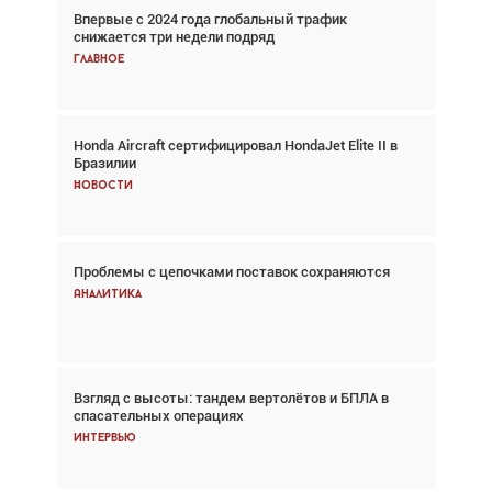
Впервые с 2024 года глобальный трафик
Взгляд с высоты: тандем вертолётов и БПЛА в
снижается три недели подряд
спасательных операциях
Главное
Главное
Honda Aircraft сертифицировал HondaJet Elite II в
Авиационный фотограф Дэйв Кох: «Фотография
Бразилии
говорит сама за себя... а ИИ всё портит»
Новости
Новости
Проблемы с цепочками поставок сохраняются
Впервые с 2024 года глобальный трафик
снижается три недели подряд
Аналитика
Аналитика
Взгляд с высоты: тандем вертолётов и БПЛА в
Частный самолёт – это актив. Подходите к
спасательных операциях
покупке соответствующим образом
Интервью
Интервью