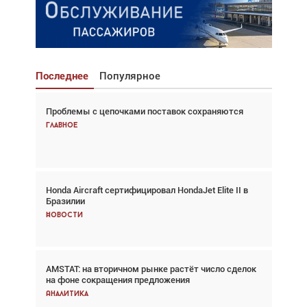
Последнее
Популярное
Проблемы с цепочками поставок сохраняются
Взгляд с высоты: тандем вертолётов и БПЛА в
спасательных операциях
Главное
Главное
Honda Aircraft сертифицировал HondaJet Elite II в
Авиационный фотограф Дэйв Кох: «Фотография
Бразилии
говорит сама за себя... а ИИ всё портит»
Новости
Новости
AMSTAT: на вторичном рынке растёт число сделок
Проблемы с цепочками поставок сохраняются
на фоне сокращения предложения
Аналитика
Аналитика