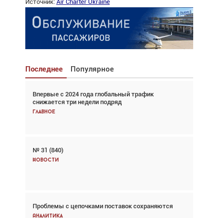
Источник:
Air Charter Ukraine
Последнее
Популярное
Впервые с 2024 года глобальный трафик
Взгляд с высоты: тандем вертолётов и БПЛА в
снижается три недели подряд
спасательных операциях
Главное
Главное
№ 31 (840)
Авиационный фотограф Дэйв Кох: «Фотография
говорит сама за себя... а ИИ всё портит»
Новости
Новости
Проблемы с цепочками поставок сохраняются
Впервые с 2024 года глобальный трафик
снижается три недели подряд
Аналитика