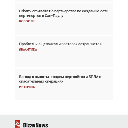
UrbanV объявляет о партнёрстве по созданию сети
Авиационный фотограф Дэйв Кох: «Фотография
вертипортов в Сан-Паулу
говорит сама за себя... а ИИ всё портит»
Новости
Новости
Проблемы с цепочками поставок сохраняются
Впервые с 2024 года глобальный трафик
снижается три недели подряд
Аналитика
Аналитика
Взгляд с высоты: тандем вертолётов и БПЛА в
Частный самолёт – это актив. Подходите к
спасательных операциях
покупке соответствующим образом
Интервью
Интервью