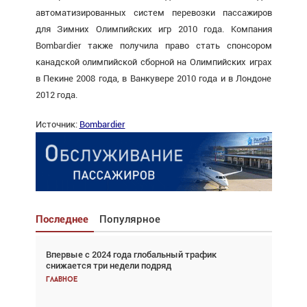
автоматизированных систем перевозки пассажиров
для Зимних Олимпийских игр 2010 года. Компания
Bombardier также получила право стать спонсором
канадской олимпийской сборной на Олимпийских играх
в Пекине 2008 года, в Ванкувере 2010 года и в Лондоне
2012 года.
Источник:
Bombardier
Последнее
Популярное
Впервые с 2024 года глобальный трафик
Взгляд с высоты: тандем вертолётов и БПЛА в
снижается три недели подряд
спасательных операциях
Главное
Главное