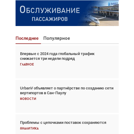
Последнее
Популярное
Впервые с 2024 года глобальный трафик
Взгляд с высоты: тандем вертолётов и БПЛА в
снижается три недели подряд
спасательных операциях
Главное
Главное
UrbanV объявляет о партнёрстве по созданию сети
Авиационный фотограф Дэйв Кох: «Фотография
вертипортов в Сан-Паулу
говорит сама за себя... а ИИ всё портит»
Новости
Новости
Проблемы с цепочками поставок сохраняются
Впервые с 2024 года глобальный трафик
снижается три недели подряд
Аналитика
Аналитика