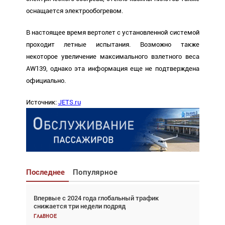
оснащается электрообогревом.
В настоящее время вертолет с установленной системой
проходит летные испытания. Возможно также
некоторое увеличение максимального взлетного веса
AW139, однако эта информация еще не подтверждена
официально.
Источник:
JETS.ru
Последнее
Популярное
Впервые с 2024 года глобальный трафик
Взгляд с высоты: тандем вертолётов и БПЛА в
снижается три недели подряд
спасательных операциях
Главное
Главное