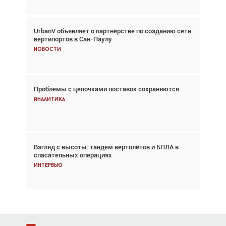
UrbanV объявляет о партнёрстве по созданию сети
Авиационный фотограф Дэйв Кох: «Фотография
вертипортов в Сан-Паулу
говорит сама за себя... а ИИ всё портит»
Новости
Новости
Проблемы с цепочками поставок сохраняются
Впервые с 2024 года глобальный трафик
снижается три недели подряд
Аналитика
Аналитика
Взгляд с высоты: тандем вертолётов и БПЛА в
Частный самолёт – это актив. Подходите к
спасательных операциях
покупке соответствующим образом
Интервью
Интервью