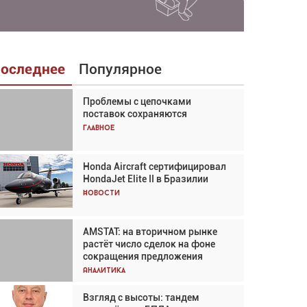
оследнее
Популярное
Проблемы с цепочками
Взгляд с высоты: тандем
поставок сохраняются
вертолётов и БПЛА в
спасательных операциях
Главное
Главное
Honda Aircraft сертифицировал
Авиационный фотограф Дэйв
HondaJet Elite II в Бразилии
Кох: «Фотография говорит сама
за себя... а ИИ всё портит»
Новости
Новости
AMSTAT: на вторичном рынке
Проблемы с цепочками
растёт число сделок на фоне
поставок сохраняются
сокращения предложения
Аналитика
Аналитика
Взгляд с высоты: тандем
Частный самолёт – это актив.