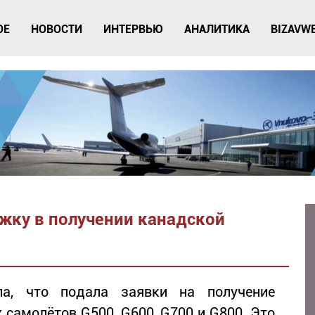
ОЕ
НОВОСТИ
ИНТЕРВЬЮ
АНАЛИТИКА
BIZAVW
ржку в получении канадской
ла, что подала заявки на получение
 самолётов G500, G600, G700 и G800. Это