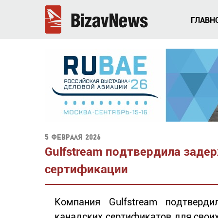
ГЛАВН
5 февраля 2026
Gulfstream подтвердила заде
сертификации
Компания Gulfstream подтверди
канадских сертификатов для своих