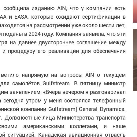
m сообщила изданию AIN, что у компании есть
FAA и EASA, которые ожидают сертификации в
 находятся на рассмотрении уже около шести лет,
и поданы в 2024 году. Компания заявила, что эти
тря на давнее двустороннее соглашение между
 и процедуру его реализации для обеспечения
тветило напрямую на вопросы AIN о текущем
для самолётов Gulfstream. В пятницу министр
им заявлением: «Вчера вечером я разговаривал
а сегодня утром у меня состоялся телефонный
нской компании Gulfstream] General Dynamics.
. Должностные лица Министерства транспорта
воими американскими коллегами, и наше
ой ситуацией. Канадская авиационная отрасль