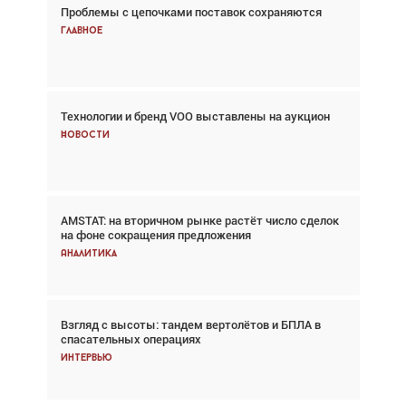
Проблемы с цепочками поставок сохраняются
Взгляд с высоты: тандем вертолётов и БПЛА в
спасательных операциях
Главное
Главное
Технологии и бренд VOO выставлены на аукцион
Авиационный фотограф Дэйв Кох: «Фотография
говорит сама за себя... а ИИ всё портит»
Новости
Новости
AMSTAT: на вторичном рынке растёт число сделок
Проблемы с цепочками поставок сохраняются
на фоне сокращения предложения
Аналитика
Аналитика
Взгляд с высоты: тандем вертолётов и БПЛА в
Частный самолёт – это актив. Подходите к
спасательных операциях
покупке соответствующим образом
Интервью
Интервью